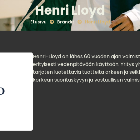
Henri Lloyd
Etusivu
Brändit
Henri Lloyd
Henri-Lloyd on lähes 60 vuoden ajan valmistan
erityisesti vedenpitävään käyttöön. Yritys y
tarjoten luotettavia tuotteita arkeen ja se
korkean suorituskyvyn ja vastuullisen valmis