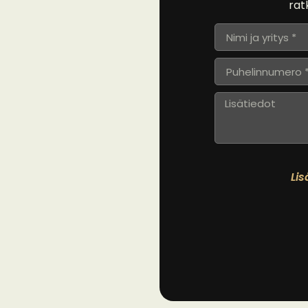
rat
Lis