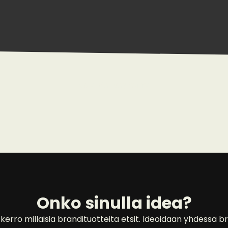
No data was found
Onko sinulla idea?
kerro millaisia brändituotteita etsit. Ideoidaan yhdessä br