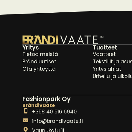
Yritys
Tuotteet
Tietoa meistä
Vaatteet
Brändiuutiset
Tekstiilit ja asu
Ota yhteyttä
Yrityslahjat
Urheilu ja ulkoil
Fashionpark Oy
Brändivaate
+358 40 516 6940
info@brandivaate.fi
Vaunukatu 11