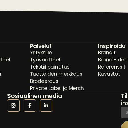
Palvelut
Inspiroidu
Yrityksille
Brändit
steet
Työvaatteet
Brändi-idea
Tekstiilipainatus
Referenssit
u
Tuotteiden merkkaus
Kuvastot
Brodeeraus
Private Label ja Merch
Sosiaalinen media
Ti
in