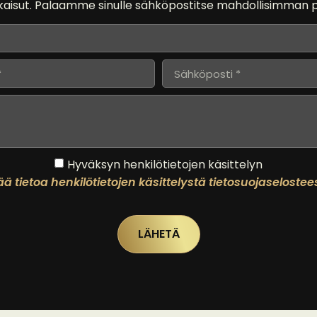
kaisut. Palaamme sinulle sähköpostitse mahdollisimman p
Hyväksyn henkilötietojen käsittelyn
ää tietoa henkilötietojen käsittelystä tietosuojaseloste
LÄHETÄ