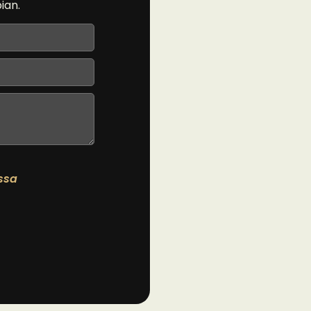
ian.
essa