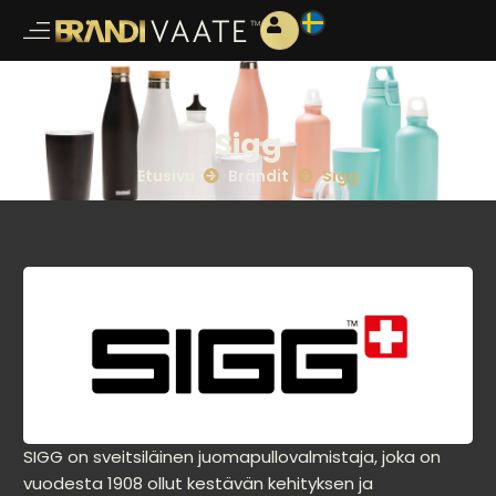
Sigg
Etusivu
Brändit
Sigg
SIGG on sveitsiläinen juomapullovalmistaja, joka on
vuodesta 1908 ollut kestävän kehityksen ja