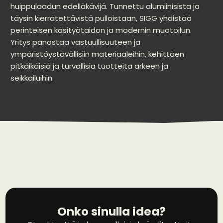
huippulaadun edelläkävijä. Tunnettu alumiinisista ja
täysin kierrätettävistä pulloistaan, SIGG yhdistää
perinteisen käsityötaidon ja modernin muotoilun.
Yritys panostaa vastuullisuuteen ja
ympäristöystävällisiin materiaaleihin, kehittäen
pitkäikäisiä ja turvallisia tuotteita arkeen ja
seikkailuihin.
No data was found
Onko sinulla idea?