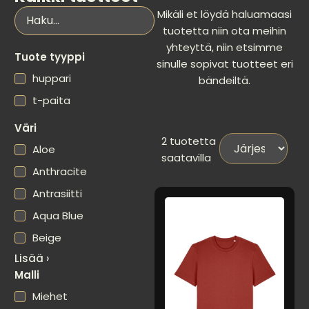
Mikäli et löydä haluamaasi
tuotetta niin ota meihin
yhteyttä, niin etsimme
Tuote tyyppi
sinulle sopivat tuotteet eri
huppari
bändeiltä.
t-paita
Väri
2
tuotetta
Aloe
saatavilla
Anthracite
Antrasiitti
Aqua Blue
Beige
Lisää ›
Malli
Miehet