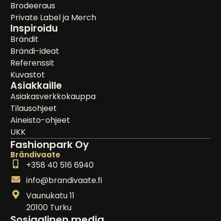
Brodeeraus
Private Label ja Merch
Inspiroidu
Brändit
Brändi-ideat
Referenssit
Kuvastot
Asiakkaille
Asiakasverkkokauppa
Tilausohjeet
Aineisto-ohjeet
UKK
Fashionpark Oy
Brändivaate
+358 40 516 6940
info@brandivaate.fi
Vaunukatu 11
20100 Turku
Sosiaalinen media