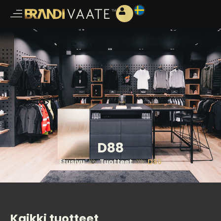
D88
Etusivu
Tuotteet
D88
Kaikki tuotteet