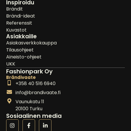
Inspiroidu
Brändit
Brändi-ideat
Referenssit
Kuvastot
Asiakkaille
Asiakasverkkokauppa
Tilausohjeet
Aineisto-ohjeet
UKK
Fashionpark Oy
Brändivaate
+358 40 516 6940
info@brandivaate.fi
Vaunukatu 11
20100 Turku
Sosiaalinen media