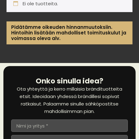
Ei ole tuotteita.
Pidätämme oikeuden hinnanmuutoksiin.
Hintoihin lisätään mahdolliset toimituskulut ja
voimassa oleva alv.
Onko sinulla idea?
Ota yhteyttä ja kerro millaisia brändituotteita
etsit. Ideoidaan yhdessä brändillesi sopivat
ratkaisut. Palaamme sinulle sähköpostitse
mahdollisimman pian.