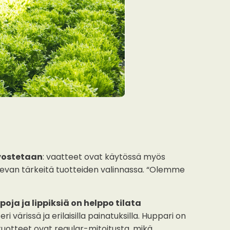
rvostetaan
: vaatteet ovat käytössä myös
n olevan tärkeitä tuotteiden valinnassa. “Olemme
poja ja lippiksiä on helppo tilata
 värissä ja erilaisilla painatuksilla. Huppari on
tuotteet ovat regular-mitoitusta, mikä