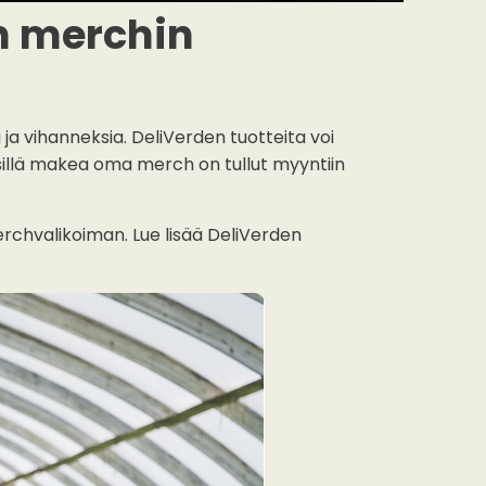
n merchin
 ja vihanneksia. DeliVerden tuotteita voi
sillä makea oma merch on tullut myyntiin
erchvalikoiman. Lue lisää DeliVerden