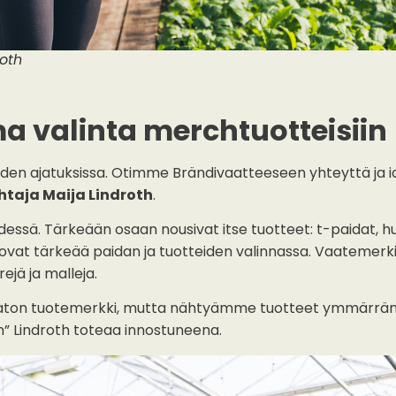
roth
a valinta merchtuotteisiin
den ajatuksissa. Otimme Brändivaatteeseen yhteyttä ja i
htaja Maija Lindroth
.
 yhdessä. Tärkeään osaan nousivat itse tuotteet: t-paidat, h
 ovat tärkeää paidan ja tuotteiden valinnassa. Vaatemerki
rejä ja malleja.
ematon tuotemerkki, mutta nähtyämme tuotteet ymmärrämm
” Lindroth toteaa innostuneena.