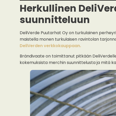
Herkullinen DeliVe
suunnitteluun
DeliVerde Puutarhat Oy on turkulainen perheyrity
maistella monen turkulaisen ravintolan tarjonn
DeliVerden verkkokauppaan.
Brändivaate on toimittanut pitkään DeliVerdelle
kokemuksista merchin suunnittelusta ja mitä k