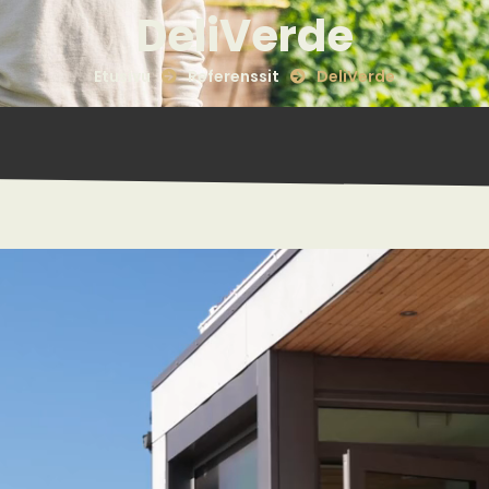
DeliVerde
Etusivu
Referenssit
DeliVerde