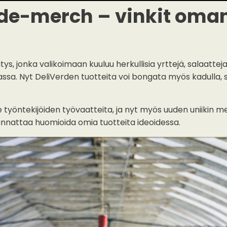
rde-merch – vinkit oma
s, jonka valikoimaan kuuluu herkullisia yrttejä, salaatteja
assa. Nyt DeliVerden tuotteita voi bongata myös kadulla, 
 työntekijöiden työvaatteita, ja nyt myös uuden uniikin m
annattaa huomioida omia tuotteita ideoidessa.