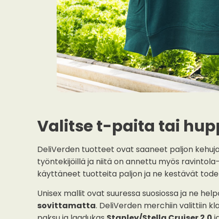
Valitse t-paita tai hup
DeliVerden tuotteet ovat saaneet paljon kehuja
työntekijöillä ja niitä on annettu myös ravintol
käyttäneet tuotteita paljon ja ne kestävät tode
Unisex mallit ovat suuressa suosiossa ja ne hel
sovittamatta
. DeliVerden merchiin valittiin k
paksu ja laadukas
Stanley/Stella Cruiser 2.0
j