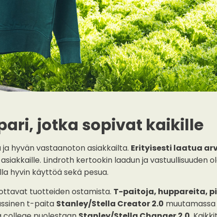
pari, jotka sopivat kaikille
 ja hyvän vastaanoton asiakkailta.
Erityisesti laatua a
a-asiakkaille. Lindroth kertookin laadun ja vastuullisuude
lla hyvin käyttöä sekä pesua.
pottavat tuotteiden ostamista.
T-paitoja, huppareita, pi
lassinen t-paita
Stanley/Stella Creator 2.0
muutamassa eri
a college puolestaan
Stanley/Stella Changer 2.0.
Kaikki