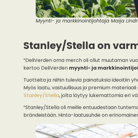
Myynti- ja markkinointijohtaja Maija Lind
Stanley/Stella on varm
“DeliVerden oma merch oli ollut muutaman vuo
kertoo DeliVerden
myynti- ja markkinointijo
Tuotteita ja niihin tulevia painatuksia ideoitiin
Myös laatu, vastuullisuus ja premium materiaali
Stanley/Stella
, jolta löytyy lukemattomia eri vä
“Stanley/Stella oli meille entuudestaan tunt
brändeistään. Hinta-laatusuhde on erinomainen