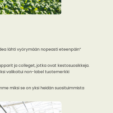
dea lähti vyörymään nopeasti eteenpäin”
upparit ja colleget, jotka ovat kestosuosikkeja.
ksi valikoitui non-label tuotemerkki
e miksi se on yksi heidän suosituimmista