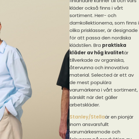
finländare känner till och vars
kläder också finns i vårt
sortiment. Herr- och
damkollektionerna, som finns i
olika prisklasser, är designade
för att passa den nordiska
klädstilen. Bra
praktiska
kläder av hög kvalitet
är
tillverkade av organiska,
återvunna och innovativa
material. Selected är ett av
de mest populära
varumärkena i vårt sortiment,
särskilt när det gäller
arbetskläder.
Stanley/Stella
är en pionjär
inom ansvarsfullt
varumärkesmode och