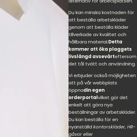
alternativ för arbetsplatsen.
Du kan minska kostnaden för
att beställa arbetskläder
genom att beställa kläder
tillverkade av kvalitet och
hållbara material.
Detta
kommer att öka plaggets
livslängd avsevärt
eftersom
det tål tvätt och användning.
Vi erbjuder också möjligheten
att på vår webbplats
öppna
din egen
orderportal
vilket gör det
enkelt att göra nya
beställningar av arbetskläder.
Du kan beställa för en
nyanställd
kontorskläder, HR-
gåvor eller