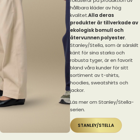
fokuserar på produktion av
hållbara kläder av hög
kvalitet.
Alla deras
produkter är tillverkade av
ekologisk bomull och
återvunnen polyester
.
Stanley/Stella, som är särskilt
känt för sina starka och
robusta tyger, är en favorit
bland våra kunder för sitt
sortiment av t-shirts,
hoodies, sweatshirts och
jackor.
Läs mer om Stanley/Stella-
serien.
STANLEY/STELLA