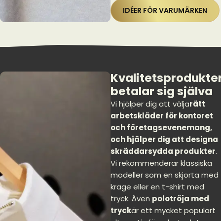
IDÉER FÖR VARUMÄRKEN
Kvalitetsprodukte
betalar sig själva
Vi hjälper dig att välja
rätt
arbetskläder för kontoret
och företagsevenemang,
och hjälper dig att designa
skräddarsydda produkter
.
Vi rekommenderar klassiska
modeller som en skjorta med
krage eller en t-shirt med
tryck. Även
polotröja med
tryck
är ett mycket populärt