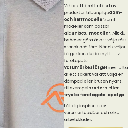
Vi har ett brett utbud av
produkter tillgängliga
dam-
och herrmodeller
samt
modeller som passar
alla
unisex-modeller
. Allt du
behöver göra är att välja rätt
storlek och färg. När du väljer
färger kan du dra nytta av
företagets
varumärkesfärger
men ofta
är ett säkert val att välja en
dämpad eller bruten nyans,
till exempel
brodera eller
trycka företagets logotyp
.
Låt dig inspireras av
varumärkesidéer och olika
arbetskläder.