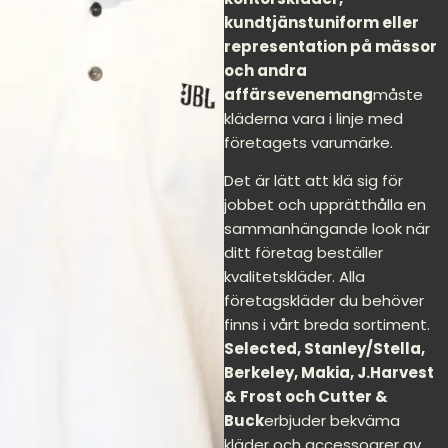
kundtjänstuniform eller
representation på mässor
och andra
affärsevenemang
måste
kläderna vara i linje med
företagets varumärke.
Det är lätt att klä sig för
jobbet och upprätthålla en
sammanhängande look när
ditt företag beställer
kvalitetskläder. Alla
företagskläder du behöver
finns i vårt breda sortiment.
Selected, Stanley/Stella,
Berkeley, Makia, J.Harvest
& Frost och Cutter &
Buck
erbjuder bekväma
kläder och accessoarer av