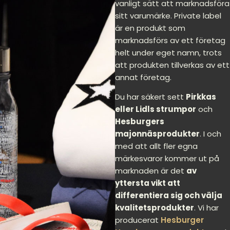
vanligt sätt att marknadsföra
sitt varumärke. Private label
är en produkt som
marknadsförs av ett företag
helt under eget namn, trots
att produkten tillverkas av ett
annat företag.
Du har säkert sett
Pirkkas
eller Lidls strumpor
och
Hesburgers
majonnäsprodukter
. I och
med att allt fler egna
märkesvaror kommer ut på
marknaden är det
av
yttersta vikt att
differentiera sig och välja
kvalitetsprodukter
. Vi har
producerat
Hesburger