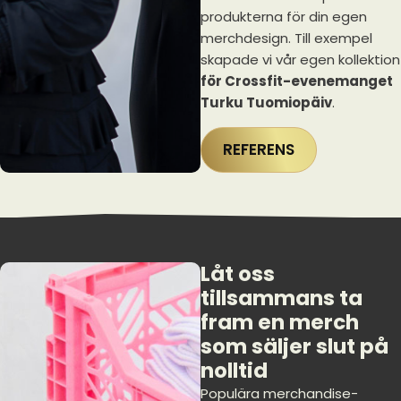
produkterna för din egen
merchdesign. Till exempel
skapade vi vår egen kollektion
för Crossfit-evenemanget
Turku Tuomiopäiv
.
REFERENS
Låt oss
tillsammans ta
fram en merch
som säljer slut på
nolltid
Populära merchandise-