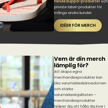
Hesekauppa-produkter
och
private label-produkter för
många andra kunder.
IDÉER FÖR MERCH
Vem är din merch
lämplig för?
Att skapa egna
merchandiseprodukter kan
öka varumärkeskännedomen
och stärka
varumärkeslojaliteten –
merchandiseprodukter
hjälper dig att hålla dig kvar i