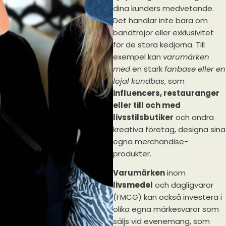
dina kunders medvetande.
Det handlar inte bara om
bandtröjor eller exklusivitet
för de stora kedjorna. Till
exempel kan
varumärken
med
en stark
fanbase eller en
lojal kundbas
, som
influencers, restauranger
eller till och med
livsstilsbutiker
och andra
kreativa företag, designa sina
egna merchandise-
produkter.
Varumärken
inom
livsmedel
och dagligvaror
(FMCG) kan också investera i
olika egna märkesvaror som
säljs vid evenemang, som