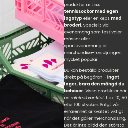
produkter är t.ex.
tennissockor med egen
logotyp
eller en keps
med
broderi
. Speciellt vid
evenemang som festivaler,
mässor eller
sportevenemang är
merchandise-försäljningen
mycket populär.
Du kan beställa produkter
direkt på begäran –
inget
lager, bara den mängd du
behöver.
Vissa produkter har
en
minimikvantitet
, t.ex. 10, 50
eller 100 stycken. Enligt vår
erfarenhet är kvalitet viktigt
när det gäller merchandising.
Det är inte alltid den största