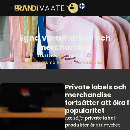
Egna varumärken och
merchandise
Startsida
Tjänster
Egna varumärken och merchandise
Private labels och
merchandise
fortsätter att öka i
popularitet
Att
sälja
private label-
produkter
är ett mycket