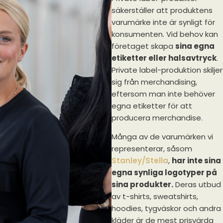
säkerställer att produktens
varumärke inte är synligt för
konsumenten. Vid behov kan
företaget skapa
sina egna
etiketter eller halsavtryck
.
Private label-produktion skiljer
sig från merchandising,
eftersom man inte behöver
egna etiketter för att
producera merchandise.
Många av de varumärken vi
representerar, såsom
Stanley/Stella
,
har inte sina
egna synliga logotyper på
sina produkter.
Deras utbud
av t-shirts, sweatshirts,
hoodies, tygväskor och andra
kläder är de mest prisvärda